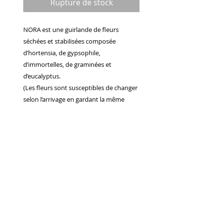
Rupture de stock
NORA est une guirlande de fleurs
séchées et stabilisées composée
d’hortensia, de gypsophile,
d’immortelles, de graminées et
d’eucalyptus.
(Les fleurs sont susceptibles de changer
selon l’arrivage en gardant la même
gamme colorée)
Elle est montée sur un petit fil de fer
doré et mesure 2m.
(Le visuel en montre plusieurs les unes à
côté des autres)
Avril Mai
​©2014
all rights reserved.
​